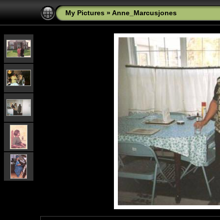
My Pictures
»
Anne_Marcusjones